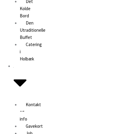
Det
Catering i Holbæk
Kolde
Om
Bord
Kontakt og info
Den
Gavekort
Utraditionelle
Job på Café Svanen
Buffet
Catering
i
Holbæk
Om
Kontakt
og
info
Gavekort
Job