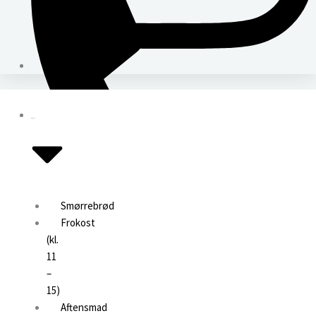
Menuer
Smørrebrød
Frokost
(kl.
11
+45 59 43 06 28
–
15)
CVR nr.: 38705261
Aftensmad