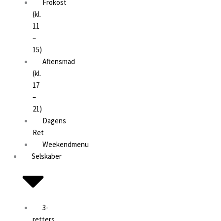
Frokost
(kl.
11
–
15)
Aftensmad
(kl.
17
–
21)
Dagens
Ret
Weekendmenu
Selskaber
3-
retters