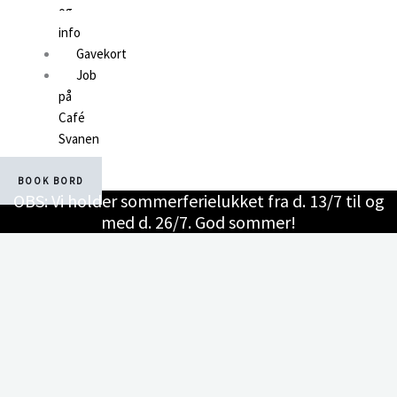
og
info
Gavekort
Job
på
Café
Svanen
BOOK BORD
OBS: Vi holder sommerferielukket fra d. 13/7 til og
med d. 26/7. God sommer!