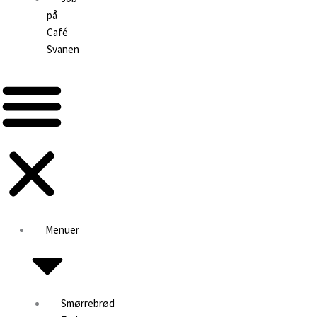
på
Café
Svanen
Menuer
Smørrebrød