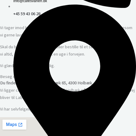
info@cafesvanen.dk
+45 59 43 06 28
Vi tager imod bestillinger op til en time før du skal bruge maden, ligesom
vi gerne laver dit smørrebrød mens du venter.
Skal du bruge mange kuverter eller bestille til et stort selskab, anbefaler
vi altid, at du bestiller mindst en uge i forvejen.
Vi glæder os til at betjene dig.
Besøg os
Du finder os på adressen: Labæk 65, 4300 Holbæk
Vi ligger centralt i den østlige del af Holbæk på hjørnet, hvor Munkholmvej
bliver til Labæk, og hvor Havnevej støder til.
Vi har selvfølgelig gratis parkering til alle kunder.